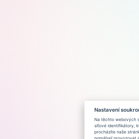
Nastavení soukro
Na těchto webových st
síťové identifikátory,
procházíte naše strán
pomáhají provozovat a 