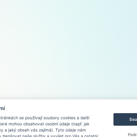
mí
ránkách se používají soubory cookies a další
Sou
 které mohou obsahovat osobní údaje (např. jak
ky a jaký obsah vás zajímá). Tyto údaje nám
Podr
zlepšovat naše služby a vyvíjet pro Vás a ostatní