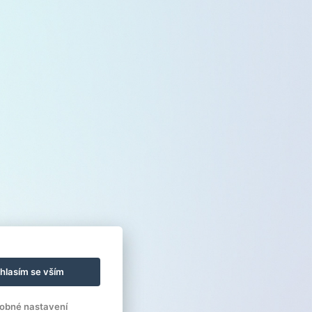
hlasím se vším
obné nastavení