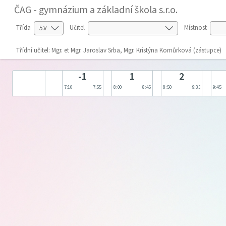
ČAG - gymnázium a základní škola s.r.o.
Třída
Učitel
Místnost
Třídní učitel: Mgr. et Mgr. Jaroslav Srba, Mgr. Kristýna Komůrková (zástupce)
-1
1
2
7:10
7:55
8:00
8:45
8:50
9:35
9:45