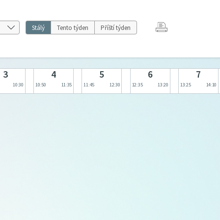
Stálý
Tento týden
Příští týden
3
4
5
6
7
10:30
10:50
11:35
11:45
12:30
12:35
13:20
13:25
14:10