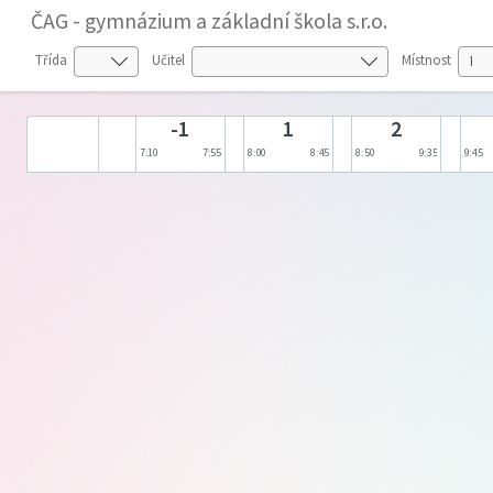
ČAG - gymnázium a základní škola s.r.o.
Třída
Učitel
Místnost
-1
1
2
7:10
7:55
8:00
8:45
8:50
9:35
9:45