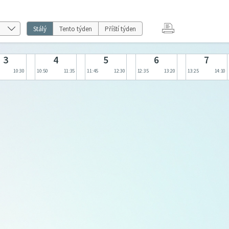
Stálý
Tento týden
Příští týden
3
4
5
6
7
10:30
10:50
11:35
11:45
12:30
12:35
13:20
13:25
14:10