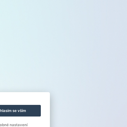
hlasím se vším
obné nastavení