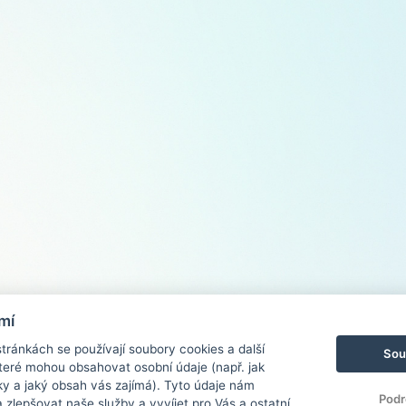
mí
ránkách se používají soubory cookies a další
Sou
 které mohou obsahovat osobní údaje (např. jak
ky a jaký obsah vás zajímá). Tyto údaje nám
Podr
zlepšovat naše služby a vyvíjet pro Vás a ostatní