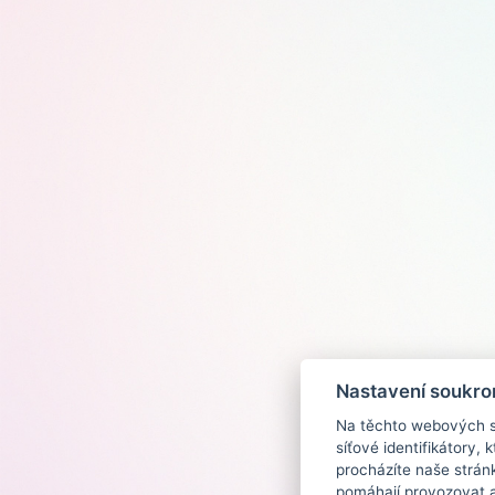
Nastavení soukro
Na těchto webových st
síťové identifikátory,
procházíte naše strán
pomáhají provozovat a 