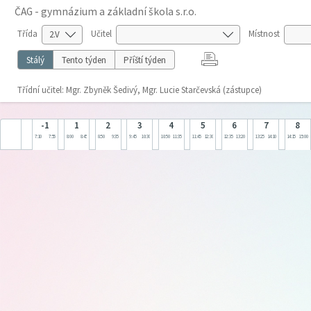
ČAG - gymnázium a základní škola s.r.o.
Třída
Učitel
Místnost
Stálý
Tento týden
Příští týden
Třídní učitel: Mgr. Zbyněk Šedivý, Mgr. Lucie Starčevská (zástupce)
-1
1
2
3
4
5
6
7
8
7:10
7:55
8:00
8:45
8:50
9:35
9:45
10:30
10:50
11:35
11:45
12:30
12:35
13:20
13:25
14:10
14:15
15:00