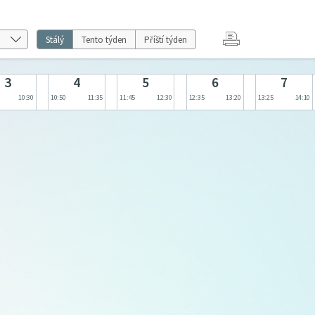
Stálý
Tento týden
Příští týden
3
4
5
6
7
10:30
10:50
11:35
11:45
12:30
12:35
13:20
13:25
14:10