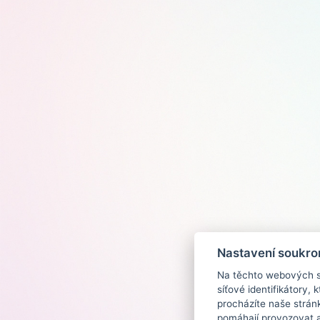
Nastavení soukro
Na těchto webových st
síťové identifikátory,
procházíte naše strán
pomáhají provozovat a 