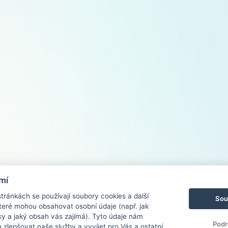
mí
ránkách se používají soubory cookies a další
Sou
 které mohou obsahovat osobní údaje (např. jak
ky a jaký obsah vás zajímá). Tyto údaje nám
Podr
zlepšovat naše služby a vyvíjet pro Vás a ostatní