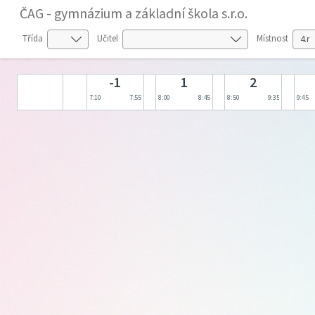
ČAG - gymnázium a základní škola s.r.o.
Třída
Učitel
Místnost
-1
1
2
7:10
7:55
8:00
8:45
8:50
9:35
9:45