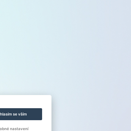
hlasím se vším
obné nastavení