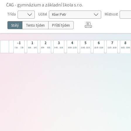
ČAG - gymnázium a základní škola s.r.o.
Třída
Učitel
Místnost
Stálý
Tento týden
Příští týden
-1
1
2
3
4
5
6
7
8
7:10
7:55
8:00
8:45
8:50
9:35
9:45
10:30
10:50
11:35
11:45
12:30
12:35
13:20
13:25
14:10
14:15
15:00