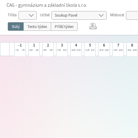
ČAG - gymnázium a základní škola s.r.o.
Třída
Učitel
Místnost
Stálý
Tento týden
Příští týden
-1
1
2
3
4
5
6
7
8
7:10
7:55
8:00
8:45
8:50
9:35
9:45
10:30
10:50
11:35
11:45
12:30
12:35
13:20
13:25
14:10
14:15
15:00