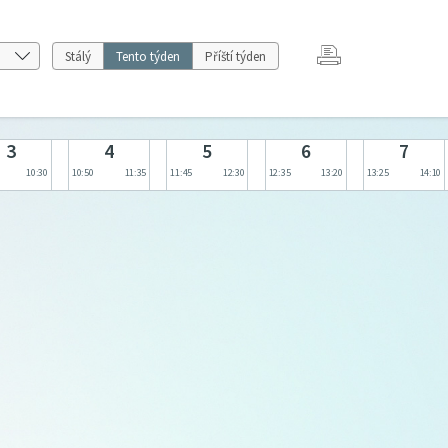
Stálý
Tento týden
Příští týden
3
4
5
6
7
10:30
10:50
11:35
11:45
12:30
12:35
13:20
13:25
14:10