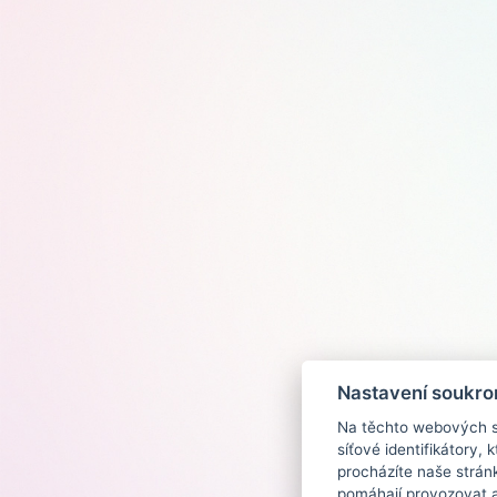
Nastavení soukro
Na těchto webových st
síťové identifikátory,
procházíte naše strán
pomáhají provozovat a 