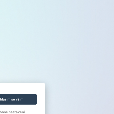
hlasím se vším
obné nastavení