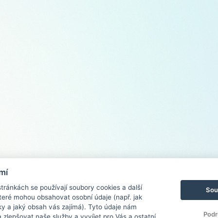
mí
ránkách se používají soubory cookies a další
Sou
 které mohou obsahovat osobní údaje (např. jak
ky a jaký obsah vás zajímá). Tyto údaje nám
Podr
zlepšovat naše služby a vyvíjet pro Vás a ostatní