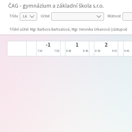
ČAG - gymnázium a základní škola s.r.o.
Třída
Učitel
Místnost
Třídní učitel: Mgr. Barbora Bartizalová, Mgr. Veronika Urbanová (zástupce)
-1
1
2
7:10
7:55
8:00
8:45
8:50
9:35
9:45