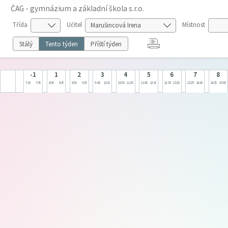
ČAG - gymnázium a základní škola s.r.o.
Třída
Učitel
Místnost
Stálý
Tento týden
Příští týden
-1
1
2
3
4
5
6
7
8
7:10
7:55
8:00
8:45
8:50
9:35
9:45
10:30
10:50
11:35
11:45
12:30
12:35
13:20
13:25
14:10
14:15
15:00