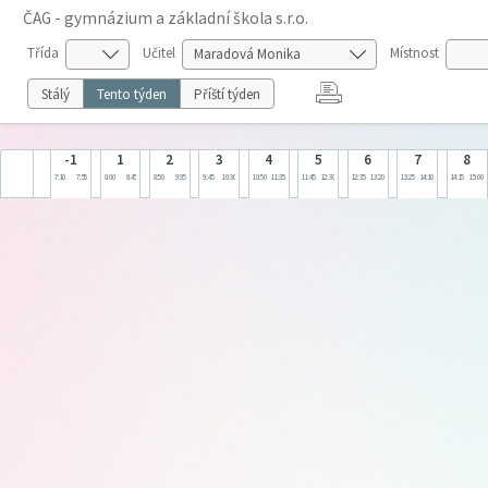
ČAG - gymnázium a základní škola s.r.o.
Třída
Učitel
Místnost
Stálý
Tento týden
Příští týden
-1
1
2
3
4
5
6
7
8
7:10
7:55
8:00
8:45
8:50
9:35
9:45
10:30
10:50
11:35
11:45
12:30
12:35
13:20
13:25
14:10
14:15
15:00