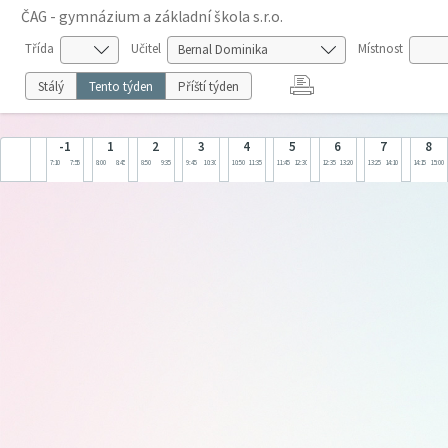
ČAG - gymnázium a základní škola s.r.o.
Třída
Učitel
Místnost
Stálý
Tento týden
Příští týden
-1
1
2
3
4
5
6
7
8
7:10
7:55
8:00
8:45
8:50
9:35
9:45
10:30
10:50
11:35
11:45
12:30
12:35
13:20
13:25
14:10
14:15
15:00