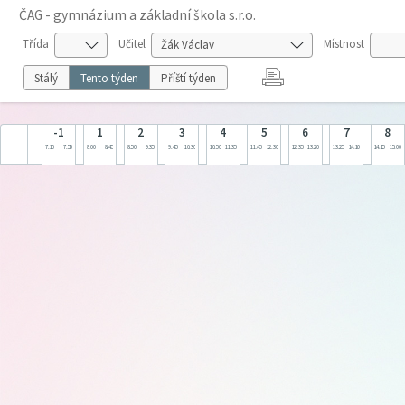
ČAG - gymnázium a základní škola s.r.o.
Třída
Učitel
Místnost
Stálý
Tento týden
Příští týden
-1
1
2
3
4
5
6
7
8
7:10
7:55
8:00
8:45
8:50
9:35
9:45
10:30
10:50
11:35
11:45
12:30
12:35
13:20
13:25
14:10
14:15
15:00