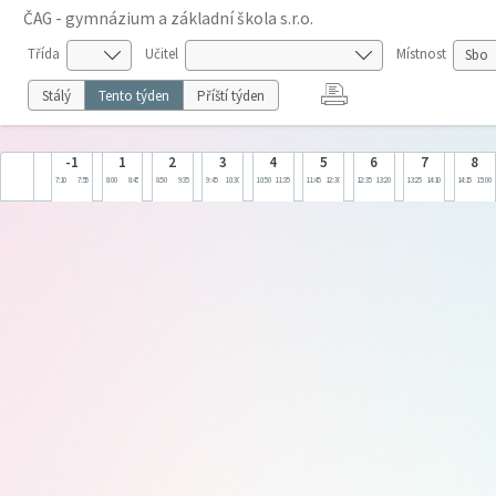
ČAG - gymnázium a základní škola s.r.o.
Třída
Učitel
Místnost
Stálý
Tento týden
Příští týden
-1
1
2
3
4
5
6
7
8
7:10
7:55
8:00
8:45
8:50
9:35
9:45
10:30
10:50
11:35
11:45
12:30
12:35
13:20
13:25
14:10
14:15
15:00