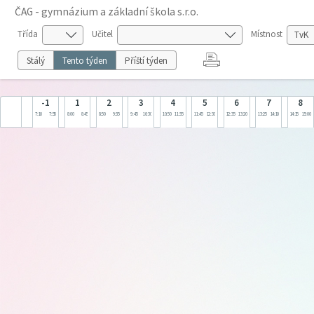
ČAG - gymnázium a základní škola s.r.o.
Třída
Učitel
Místnost
Stálý
Tento týden
Příští týden
-1
1
2
3
4
5
6
7
8
7:10
7:55
8:00
8:45
8:50
9:35
9:45
10:30
10:50
11:35
11:45
12:30
12:35
13:20
13:25
14:10
14:15
15:00