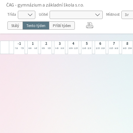
ČAG - gymnázium a základní škola s.r.o.
Třída
Učitel
Místnost
Stálý
Tento týden
Příští týden
-1
1
2
3
4
5
6
7
8
7:10
7:55
8:00
8:45
8:50
9:35
9:45
10:30
10:50
11:35
11:45
12:30
12:35
13:20
13:25
14:10
14:15
15:00