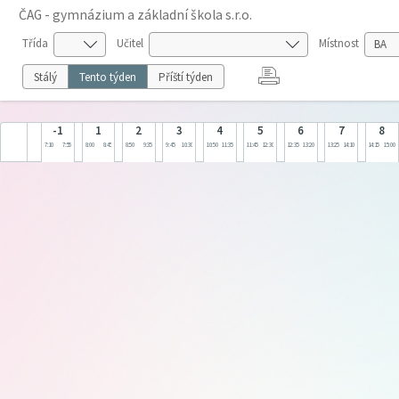
ČAG - gymnázium a základní škola s.r.o.
Třída
Učitel
Místnost
Stálý
Tento týden
Příští týden
-1
1
2
3
4
5
6
7
8
7:10
7:55
8:00
8:45
8:50
9:35
9:45
10:30
10:50
11:35
11:45
12:30
12:35
13:20
13:25
14:10
14:15
15:00