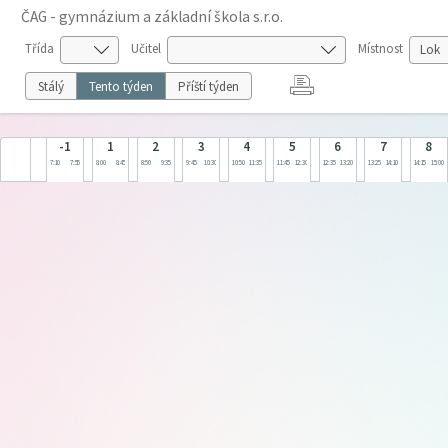
ČAG - gymnázium a základní škola s.r.o.
Třída
Učitel
Místnost
Stálý
Tento týden
Příští týden
-1
1
2
3
4
5
6
7
8
7:10
7:55
8:00
8:45
8:50
9:35
9:45
10:30
10:50
11:35
11:45
12:30
12:35
13:20
13:25
14:10
14:15
15:00