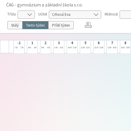
ČAG - gymnázium a základní škola s.r.o.
Třída
Učitel
Místnost
Stálý
Tento týden
Příští týden
-1
1
2
3
4
5
6
7
8
7:10
7:55
8:00
8:45
8:50
9:35
9:45
10:30
10:50
11:35
11:45
12:30
12:35
13:20
13:25
14:10
14:15
15:00