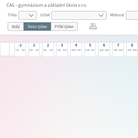
ČAG - gymnázium a základní škola s.r.o.
Třída
Učitel
Místnost
Stálý
Tento týden
Příští týden
-1
1
2
3
4
5
6
7
8
7:10
7:55
8:00
8:45
8:50
9:35
9:45
10:30
10:50
11:35
11:45
12:30
12:35
13:20
13:25
14:10
14:15
15:00