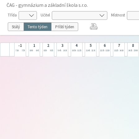
ČAG - gymnázium a základní škola s.r.o.
Třída
Učitel
Místnost
Stálý
Tento týden
Příští týden
-1
1
2
3
4
5
6
7
8
7:10
7:55
8:00
8:45
8:50
9:35
9:45
10:30
10:50
11:35
11:45
12:30
12:35
13:20
13:25
14:10
14:15
15:00