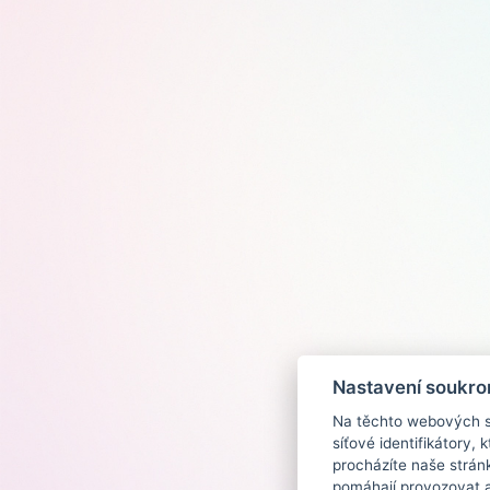
Nastavení soukro
Na těchto webových st
síťové identifikátory,
procházíte naše strán
pomáhají provozovat a 