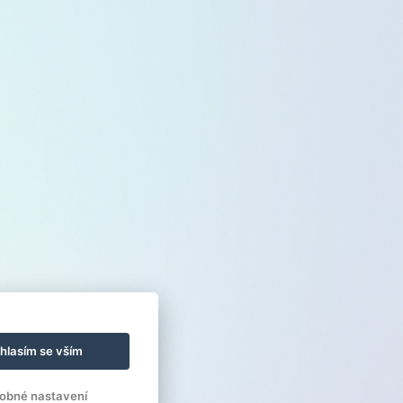
hlasím se vším
obné nastavení