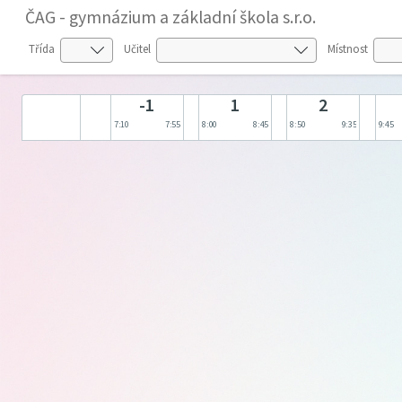
ČAG - gymnázium a základní škola s.r.o.
Třída
Učitel
Místnost
-1
1
2
7:10
7:55
8:00
8:45
8:50
9:35
9:45