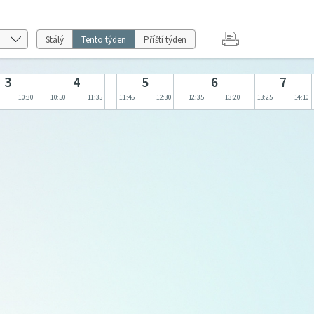
Stálý
Tento týden
Příští týden
3
4
5
6
7
10:30
10:50
11:35
11:45
12:30
12:35
13:20
13:25
14:10