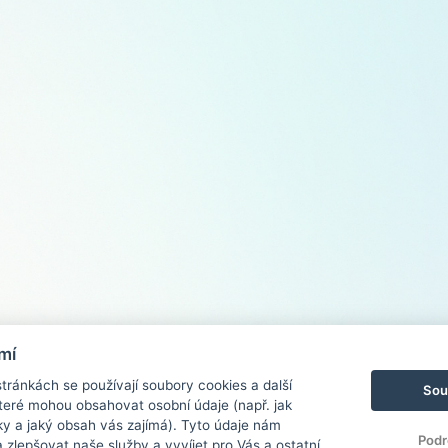
mí
ránkách se používají soubory cookies a další
Sou
 které mohou obsahovat osobní údaje (např. jak
ky a jaký obsah vás zajímá). Tyto údaje nám
Podr
zlepšovat naše služby a vyvíjet pro Vás a ostatní